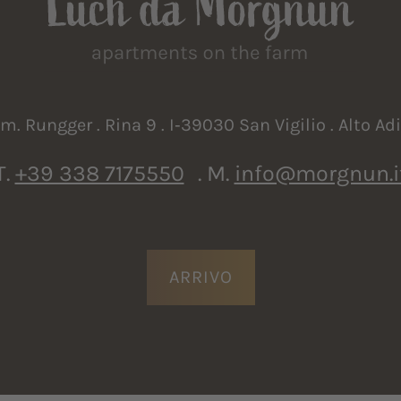
m. Rungger . Rina 9 . I‑39030 San Vigilio . Alto Ad
T.
+39 338 7175550
.
M.
info@morgnun.i
ARRIVO