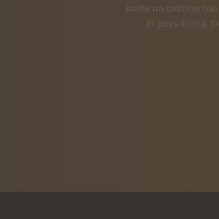
prenotare.
porta un cestino con
di possibilità. 