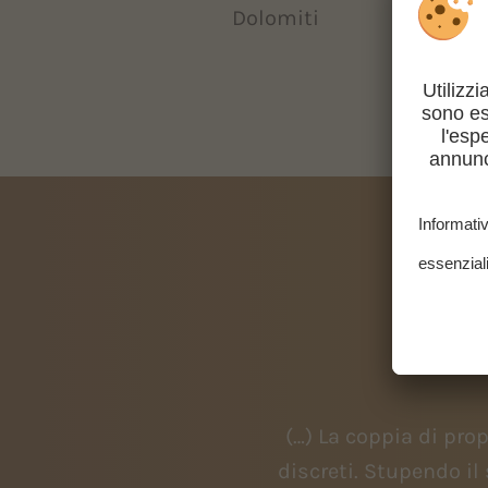
Dolomiti
COS
vero tutto ciò che serve, è
(…) La coppia di prop
ella vista meravigliosa!
discreti. Stupendo il