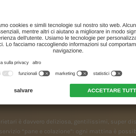
Momenti felici e ospitalità familiare
A DICONO I NOSTRI OSP
rietari è davvero deliziosa, gentilissimi, super di
 servizio “pane e colazione”: ogni mattina è possib